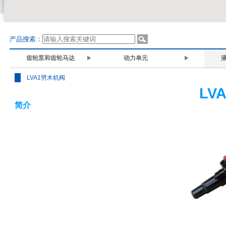
产品搜索：
齿轮泵和齿轮马达
动力单元
液
LVA1劈木机阀
LV
简介