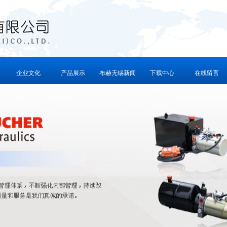
企业文化
产品展示
布赫无锡新闻
下载中心
在线留言