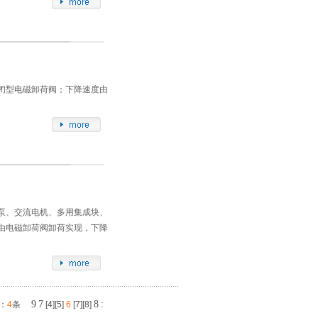
常闭型电磁卸荷阀；下降速度由
、交流电机、多用集成块、
由电磁卸荷阀卸荷实现，下降
9
7
8
:
页：
4
条
[
4
][
5
]
6
[
7
][
8
]