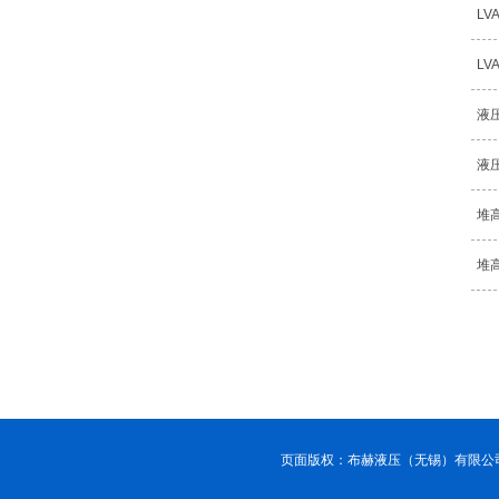
L
LV
液
液
堆
堆
页面版权：布赫液压（无锡）有限公