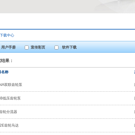
下载中心
用户手册
宣传彩页
软件下载
索结果：
料名称
BNA双联齿轮泵
-B低压齿轮泵
M齿轮分流器
M2E齿轮马达