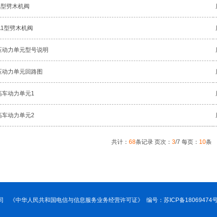
VA型劈木机阀
A1型劈木机阀
压动力单元型号说明
压动力单元回路图
高车动力单元1
高车动力单元2
共计：
68
条记录 页次：
3
/7 每页：
10
司 《中华人民共和国电信与信息服务业务经营许可证》 编号：
苏ICP备18069474号