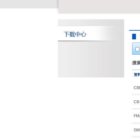
搜
资
C
CB
F
G